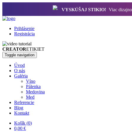
VYSKÚŠAJ STIKIO!
Viac dizajnov
Prihlásenie
Registrácia
CREATOR
ETIKIET
Toggle navigation
Úvod
O nás
Galéria
Víno
Pálenka
Medovina
Med
Referencie
Blog
Kontakt
Košík (
0
)
0,00 €