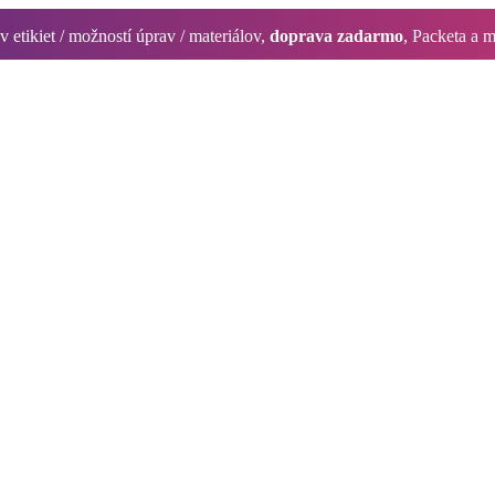
 etikiet / možností úprav / materiálov,
doprava zadarmo
, Packeta a 