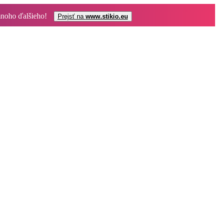
mnoho ďalšieho!
Prejsť na
www.stikio.eu