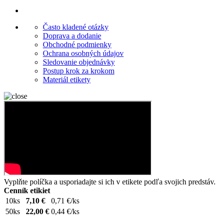
Často kladené otázky
Doprava a dodanie
Obchodné podmienky
Ochrana osobných údajov
Sledovanie objednávky
Postup krok za krokom
Materiál etikety
Vyplňte políčka a usporiadajte si ich v etikete podľa svojich predstáv.
Cenník etikiet
10ks
7,10 €
0,71 €/ks
50ks
22,00 €
0,44 €/ks