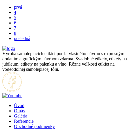
prvá
4
5
6
7
8
posledná
Výroba samolepiacich etikiet podľa vlastného návrhu s expresným
dodaním a grafickým návrhom zdarma. Svadobné etikety, etikety na
jubileum, etikety na pálenku a víno. Rôzne veľkosti etikiet na
vodeodolnej samolepiacej fólii.
Úvod
O nás
Galéria
Referencie
Obchodné podmienky