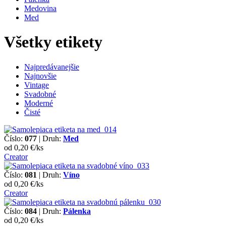
Medovina
Med
Všetky etikety
Najpredávanejšie
Najnovšie
Vintage
Svadobné
Moderné
Čisté
Číslo:
077
| Druh:
Med
od 0,20 €/ks
Creator
Číslo:
081
| Druh:
Víno
od 0,20 €/ks
Creator
Číslo:
084
| Druh:
Pálenka
od 0,20 €/ks